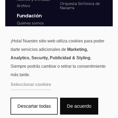
Orquesta Sinfónica de
Archivo
Navarra
Fundación
Quiénes somos
Actualidad
Transparencia
¡Hola! Nuestro sitio web utiliza cookies para poder
Normas generales
darte servicios adicionales de
Marketing,
Analytics, Security, Publicidad & Styling
.
Siempre podrás cambiar o retirar tu consentimiento
más tarde.
Seleccionar cookies
Descartar todas
De acuerdo
Aviso Legal
Privacidad
Cookies
Canal de denuncias
Sala de Prensa