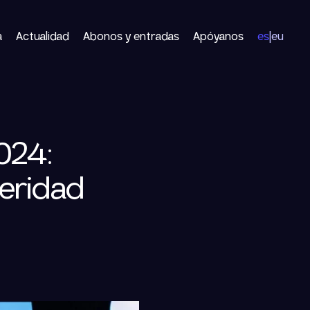
a
Actualidad
Abonos y entradas
Apóyanos
es
eu
|
024:
teridad