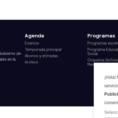
Agenda
Programas
Eventos
Programas escén
Temporada principal
Programa Educat
 Gobierno de
Social
Abonos y entradas
les en la
Orquesta Sinfóni
Archivo
Navarra
¡Hola! 
servici
Public
consen
Selecc