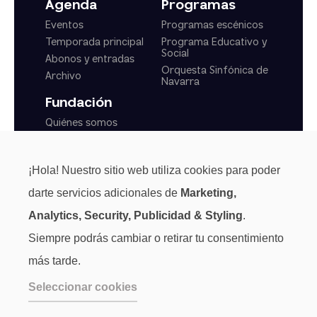
Agenda
Programas
Eventos
Programas escénicos
Temporada principal
Programa Educativo y
Social
Abonos y entradas
Orquesta Sinfónica de
Archivo
Navarra
Fundación
Quiénes somos
Actualidad
Transparencia
¡Hola! Nuestro sitio web utiliza cookies para poder
Normas generales
darte servicios adicionales de
Marketing,
Analytics, Security, Publicidad & Styling
.
Siempre podrás cambiar o retirar tu consentimiento
más tarde.
Seleccionar cookies