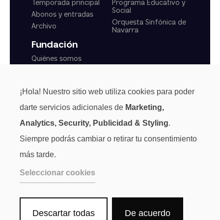
Temporada principal
Programa Educativo y
Social
Abonos y entradas
Orquesta Sinfónica de
Archivo
Navarra
Fundación
Quiénes somos
Actualidad
Transparencia
¡Hola! Nuestro sitio web utiliza cookies para poder
Normas generales
darte servicios adicionales de
Marketing,
Analytics, Security, Publicidad & Styling
.
Siempre podrás cambiar o retirar tu consentimiento
más tarde.
Seleccionar cookies
Descartar todas
De acuerdo
Aviso Legal
Privacidad
Cookies
Canal de denuncias