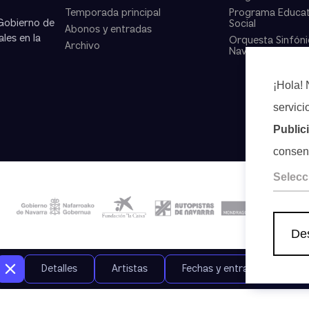
Temporada principal
Programa Educat
 Gobierno de
Social
Abonos y entradas
les en la
Orquesta Sinfóni
Archivo
Navarra
¡Hola! 
servici
Public
consen
Selecc
Des
Aviso Legal
Privacidad
Cookies
Canal de denuncias
Sala de Prensa
Detalles
Artistas
Fechas y entradas