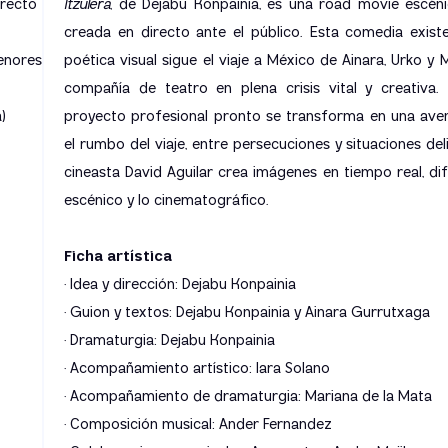
irecto
Itzulera
, de Dejabu Konpainia, es una road movie escénic
creada en directo ante el público. Esta comedia existe
nores
poética visual sigue el viaje a México de Ainara, Urko y 
compañía de teatro en plena crisis vital y creativ
)
proyecto profesional pronto se transforma en una ave
el rumbo del viaje, entre persecuciones y situaciones deli
cineasta David Aguilar crea imágenes en tiempo real, dif
escénico y lo cinematográfico.
Ficha artística
· Idea y dirección: Dejabu Konpainia
· Guion y textos: Dejabu Konpainia y Ainara Gurrutxaga
· Dramaturgia: Dejabu Konpainia
· Acompañamiento artístico: Iara Solano
· Acompañamiento de dramaturgia: Mariana de la Mata
· Composición musical: Ander Fernandez