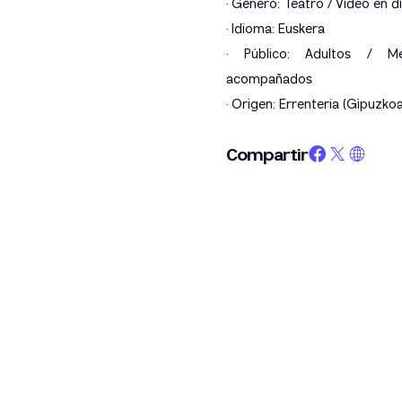
· Género: Teatro / Vídeo en d
· Idioma: Euskera
· Público: Adultos / Me
acompañados
· Origen: Errenteria (Gipuzkoa
Compartir