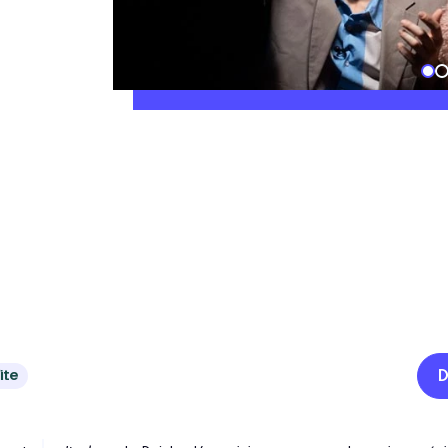
D
ite