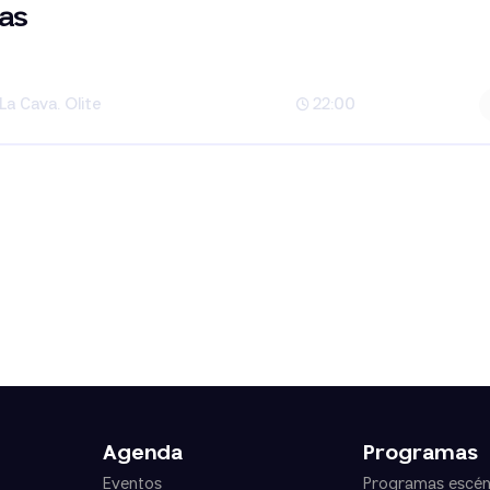
as
La Cava. Olite
22:00
Agenda
Programas
Eventos
Programas escén