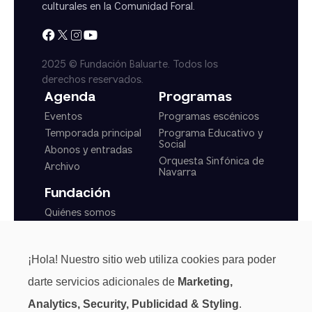
culturales en la Comunidad Foral.
2025 © Fundación Baluarte. Todos los
derechos reservados.
Agenda
Programas
Eventos
Programas escénicos
Temporada principal
Programa Educativo y
Social
Abonos y entradas
Orquesta Sinfónica de
Archivo
Navarra
Fundación
Quiénes somos
Actualidad
Transparencia
¡Hola! Nuestro sitio web utiliza cookies para poder
Normas generales
darte servicios adicionales de
Marketing,
Analytics, Security, Publicidad & Styling
.