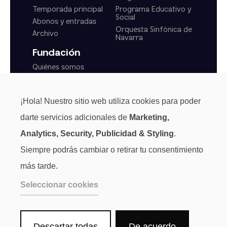
Temporada principal
Programa Educativo y
Social
Abonos y entradas
Orquesta Sinfónica de
Archivo
Navarra
Fundación
Quiénes somos
Actualidad
Transparencia
¡Hola! Nuestro sitio web utiliza cookies para poder
Normas generales
darte servicios adicionales de
Marketing,
Analytics, Security, Publicidad & Styling
.
Siempre podrás cambiar o retirar tu consentimiento
más tarde.
Seleccionar cookies
Descartar todas
De acuerdo