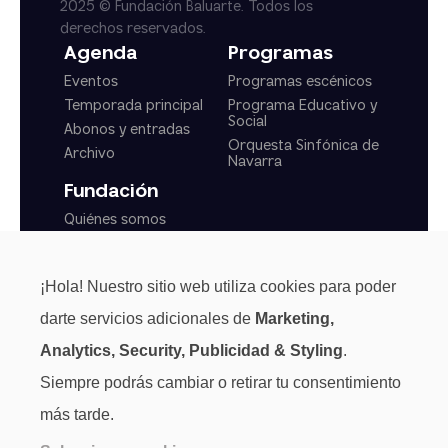
2025 © Fundación Baluarte. Todos los
derechos reservados.
Agenda
Programas
Eventos
Programas escénicos
Temporada principal
Programa Educativo y
Social
Abonos y entradas
Orquesta Sinfónica de
Archivo
Navarra
Fundación
Quiénes somos
Actualidad
Transparencia
¡Hola! Nuestro sitio web utiliza cookies para poder
Normas generales
darte servicios adicionales de
Marketing,
Analytics, Security, Publicidad & Styling
.
Siempre podrás cambiar o retirar tu consentimiento
más tarde.