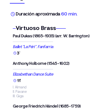
Duración aproximada
60 min.
Virtuoso Brass
Paul Dukas (1865-1935) (arr. W. Barrington)
Ballet “La Péri”. Fanfarria
3'
Anthony Holborne (1545-1602)
Elizabethan Dance Suite
11'
I. Almand
II. Pavane
III. Giga
George Friedrich Händel (1685-1759)