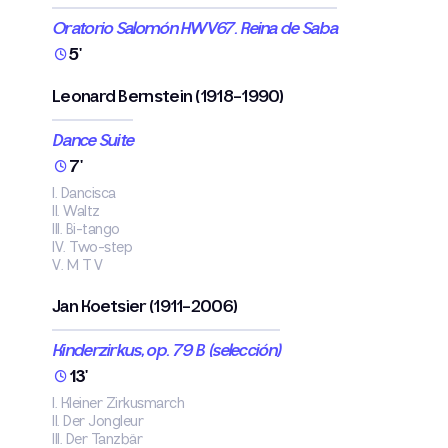
Oratorio Salomón HWV67. Reina de Saba
5'
Leonard Bernstein (1918-1990)
Dance Suite
7'
I. Dancisca
II. Waltz
III. Bi-tango
IV. Two-step
V. M T V
Jan Koetsier (1911-2006)
Kinderzirkus, op. 79 B (selección)
13'
I. Kleiner Zirkusmarch
II. Der Jongleur
III. Der Tanzbär