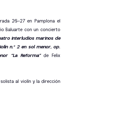
orada 26–27 en Pamplona el
io Baluarte con un concierto
atro interludios marinos de
olín n.º 2 en sol menor, op.
enor “La Reforma”
de Felix
lista al violín y la dirección