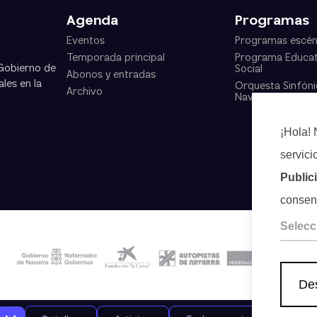
Agenda
Programas
Eventos
Programas escén
Temporada principal
Programa Educat
 Gobierno de
Social
Abonos y entradas
les en la
Orquesta Sinfóni
Archivo
Navarra
¡Hola! 
servici
Public
consen
Selecc
Des
Aviso Legal
Privacidad
Cookies
Canal de denuncias
Sala de Prensa