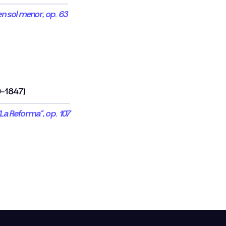
 en sol menor, op. 63
9-1847)
“La Reforma”, op. 107