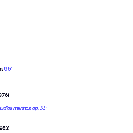
da
95'
976)
ludios marinos, op. 33ª
1953)