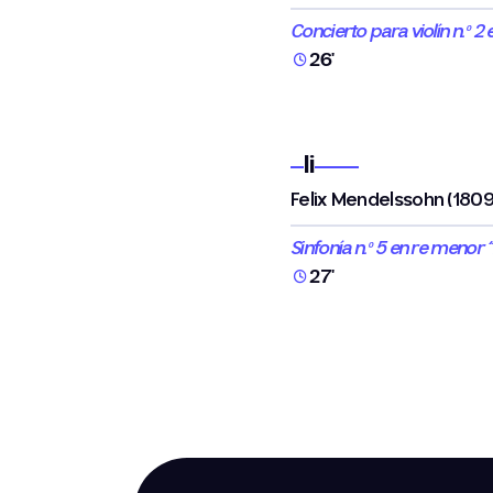
Concierto para violín n.º 2
26'
Ii
Felix Mendelssohn (180
Sinfonía n.º 5 en re menor 
27'