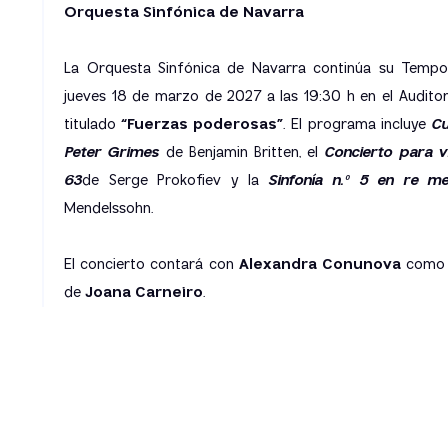
a
Orquesta Sinfónica de Navarra
La Orquesta Sinfónica de Navarra continúa su Temp
jueves 18 de marzo de 2027 a las 19:30 h en el Auditor
titulado
“Fuerzas poderosas”
. El programa incluye
Cu
Peter Grimes
de Benjamin Britten, el
Concierto para vi
63
de Serge Prokofiev y la
Sinfonía n.º 5 en re m
Mendelssohn.
El concierto contará con
Alexandra Conunova
como so
de
Joana Carneiro
.