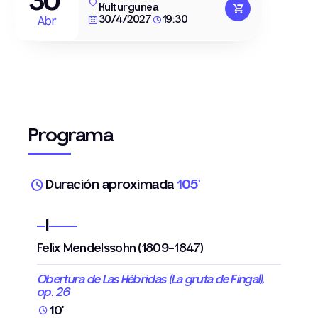
30
Kulturgunea
30/4/2027
19:30
Abr
Programa
Duración aproximada
105'
I
Felix Mendelssohn (1809-1847)
Obertura de Las Hébridas (La gruta de Fingal),
op. 26
10'