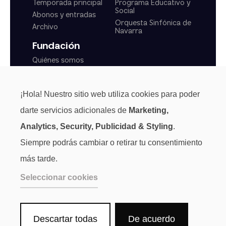
Temporada principal
Programa Educativo y
Social
Abonos y entradas
Orquesta Sinfónica de
Archivo
Navarra
Fundación
Quiénes somos
Actualidad
Transparencia
¡Hola! Nuestro sitio web utiliza cookies para poder
Normas generales
darte servicios adicionales de
Marketing,
Analytics, Security, Publicidad & Styling
.
Siempre podrás cambiar o retirar tu consentimiento
más tarde.
Seleccionar cookies
Descartar todas
De acuerdo
Aviso Legal
Privacidad
Cookies
Canal de denuncias