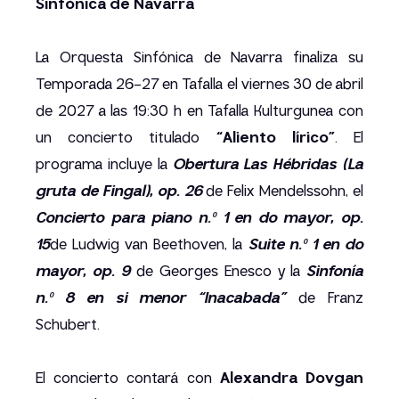
Sinfónica de Navarra
La Orquesta Sinfónica de Navarra finaliza su
Temporada 26–27 en Tafalla el viernes 30 de abril
de 2027 a las 19:30 h en Tafalla Kulturgunea con
un concierto titulado
“Aliento lírico”
. El
programa incluye la
Obertura Las Hébridas (La
gruta de Fingal), op. 26
de Felix Mendelssohn, el
Concierto para piano n.º 1 en do mayor, op.
15
de Ludwig van Beethoven, la
Suite n.º 1 en do
mayor, op. 9
de Georges Enesco y la
Sinfonía
n.º 8 en si menor “Inacabada”
de Franz
Schubert.
El concierto contará con
Alexandra Dovgan