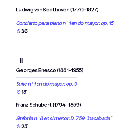
Ludwig van Beethoven (1770-1827)
Concierto para piano n.º 1 en do mayor, op. 15
36'
II
Georges Enesco (1881-1955)
Suite n.º 1 en do mayor, op. 9
13'
Franz Schubert (1794-1859)
Sinfonía n.º 8 en si menor, D. 759 “Inacabada”
25'